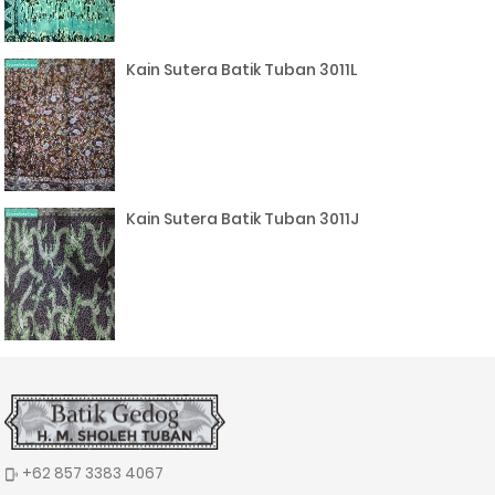
Kain Sutera Batik Tuban 3011L
Kain Sutera Batik Tuban 3011J
+62 857 3383 4067
phonelink_ring